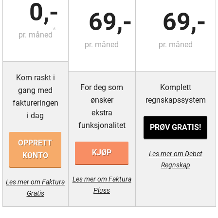
0,-
69,-
69,-
*
pr. måned
pr. måned
pr. måned
Kom raskt i
For deg som
Komplett
gang med
ønsker
regnskapssystem
faktureringen
ekstra
i dag
funksjonalitet
PRØV GRATIS!
OPPRETT
KJØP
Les mer om Debet
KONTO
Regnskap
Les mer om Faktura
Les mer om Faktura
Pluss
Gratis