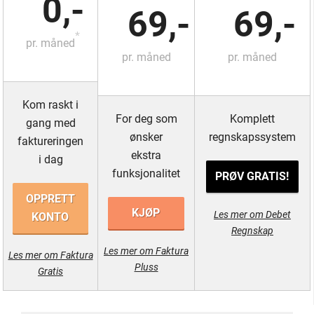
0,-
69,-
69,-
*
pr. måned
pr. måned
pr. måned
Kom raskt i
For deg som
Komplett
gang med
ønsker
regnskapssystem
faktureringen
ekstra
i dag
funksjonalitet
PRØV GRATIS!
OPPRETT
KJØP
Les mer om Debet
KONTO
Regnskap
Les mer om Faktura
Les mer om Faktura
Pluss
Gratis