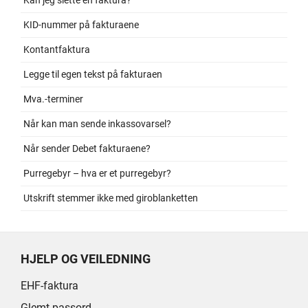
Kan jeg slette en faktura?
KID-nummer på fakturaene
Kontantfaktura
Legge til egen tekst på fakturaen
Mva.-terminer
Når kan man sende inkassovarsel?
Når sender Debet fakturaene?
Purregebyr – hva er et purregebyr?
Utskrift stemmer ikke med giroblanketten
HJELP OG VEILEDNING
EHF-faktura
Glemt passord