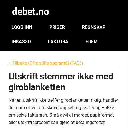
LOGG INN
PRISER
REGNSKAP
INKASSO
FAKTURA
HJEM
« Tilbake (Ofte stilte spørsmål (FAQ))
Utskrift stemmer ikke med
giroblanketten
Når en utskrift ikke treffer giroblanketten riktig, handler
det som oftest om skriveroppsett og skalering – ikke
om selve fakturaen. Små avvik i marger, papirformat
eller utskriftsprosent kan gjøre at betalingsfeltet