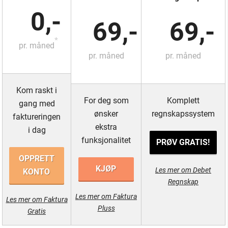
0,-
69,-
69,-
*
pr. måned
pr. måned
pr. måned
Kom raskt i
For deg som
Komplett
gang med
ønsker
regnskapssystem
faktureringen
ekstra
i dag
funksjonalitet
PRØV GRATIS!
OPPRETT
KJØP
Les mer om Debet
KONTO
Regnskap
Les mer om Faktura
Les mer om Faktura
Pluss
Gratis