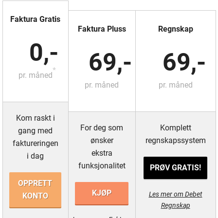
Faktura Gratis
Faktura Pluss
Regnskap
0,-
69,-
69,-
*
pr. måned
pr. måned
pr. måned
Kom raskt i
For deg som
Komplett
gang med
ønsker
regnskapssystem
faktureringen
ekstra
i dag
funksjonalitet
PRØV GRATIS!
OPPRETT
KJØP
Les mer om Debet
KONTO
Regnskap