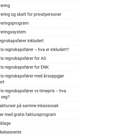
rering
ering og skatt for privatpersoner
reringsprogram
reringssystem
egnskapsfører inkludert
is regnskapsfører – hva er inkludert?
is regnskapsfører for AS
is regnskapsfører for ENK
ris regnskapsfører med årsoppgjør
ert
is regnskapsfører vs timepris – hva
 seg?
 fakturaer på samme inkassosak
ler med gratis fakturaprogram
sklage
kelsesrente