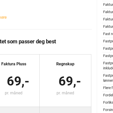
Faktu
Faktur
kere
Faktu
Faktu
Fast r
tet som passer deg best
Fastpr
Fastpr
Fastpr
Fastp
Faktura Pluss
Regnskap
inklud
Fastpr
69,-
69,-
lønner
Flere
pr. måned
pr. måned
Forde
Forlik
Forsin