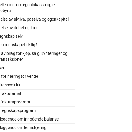
ellen mellom egeninkasso og et
sobyrå
else av aktiva, passiva og egenkapital
else av debet og kredit
egnskap selv
du regnskapet riktig?
 av bilag for kjøp, salg, kvitteringer og
ransaksjoner
ser
r for næringsdrivende
nkassoskikk
 fakturamal
s fakturaprogram
s regnskapsprogram
leggende om inngående balanse
leggende om lønnskjøring