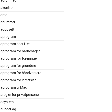
ragrunnlag
akontroll
ramal
ranummer
raoppsett
raprogram
aprogram best i test
raprogram for barnehager
raprogram for foreninger
raprogram for grundere
raprogram for håndverkere
aprogram for idrettslag
raprogram til Mac
aregler for privatpersoner
rasystem
raunderlag