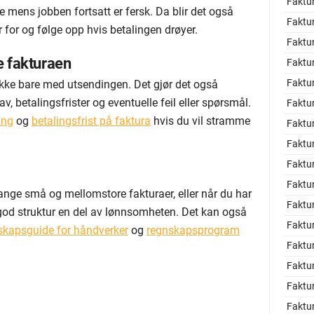
Faktu
e mens jobben fortsatt er fersk. Da blir det også
Faktur
 for og følge opp hvis betalingen drøyer.
Faktu
e fakturaen
Faktu
Faktu
ikke bare med utsendingen. Det gjør det også
v, betalingsfrister og eventuelle feil eller spørsmål.
Faktu
ing
og
betalingsfrist på faktura
hvis du vil stramme
Faktur
Faktu
Faktu
Faktu
ange små og mellomstore fakturaer, eller når du har
Faktu
r god struktur en del av lønnsomheten. Det kan også
Faktur
skapsguide for håndverker
og
regnskapsprogram
Faktu
Faktur
Faktu
Faktu