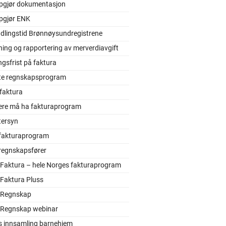
pgjør dokumentasjon
pgjør ENK
dlingstid Brønnøysundregistrene
ing og rapportering av merverdiavgift
ngsfrist på faktura
gste regnskapsprogram
faktura
ere må ha fakturaprogram
tersyn
 fakturaprogram
 regnskapsfører
 Faktura – hele Norges fakturaprogram
 Faktura Pluss
 Regnskap
 Regnskap webinar
s innsamling barnehjem