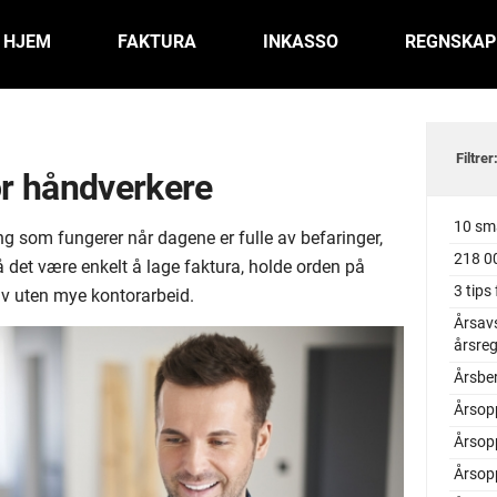
HJEM
FAKTURA
INKASSO
REGNSKAP
Filtrer
r håndverkere
10 sma
g som fungerer når dagene er fulle av befaringer,
218 00
et være enkelt å lage faktura, holde orden på
3 tips
v uten mye kontorarbeid.
Årsavs
årsre
Årsbe
Årsop
Årsop
Årsop