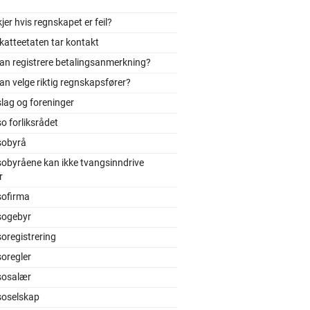
jer hvis regnskapet er feil?
katteetaten tar kontakt
an registrere betalingsanmerkning?
n velge riktig regnskapsfører?
slag og foreninger
o forliksrådet
sobyrå
obyråene kan ikke tvangsinndrive
r
sofirma
sogebyr
oregistrering
oregler
sosalær
soselskap