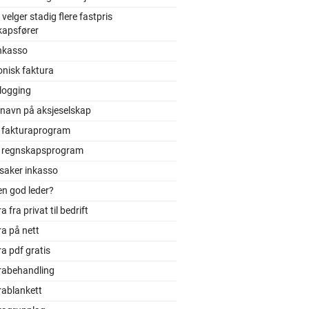
 velger stadig flere fastpris
kapsfører
nkasso
onisk faktura
logging
 navn på aksjeselskap
t fakturaprogram
t regnskapsprogram
saker inkasso
en god leder?
 fra privat til bedrift
a på nett
a pdf gratis
rabehandling
rablankett