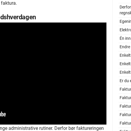
 faktura.
Derfor
regns
idshverdagen
Egeni
Elektr
Én inn
Endre
Enkel
Enkel
Enkelt
Er du 
Faktura
Faktur
Faktur
Faktu
Faktu
nge administrative rutiner. Derfor bør faktureringen