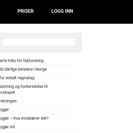
PRISER
LOGG INN
:
rte triks for fakturering
0 dårlige betalere i Norge
 for enkelt regnskap
lutning og forberedelse til
gnskapet
retningen
pgjør
pgjør – hva innebærer det?
pgjør AS