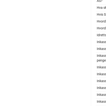
AS?
Hva sk
Hvis S
Hvord
Hvorda
Idrett
Inkass
Inkas
Inkass
penge
Inkas
Inkas
Inkass
Inkass
Inkas
Inkas