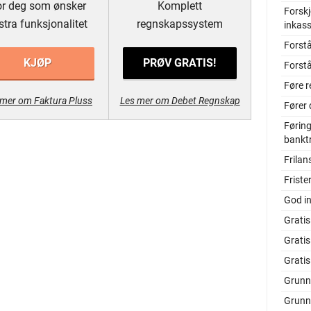
r deg som ønsker
Komplett
Forskj
stra funksjonalitet
regnskapssystem
inkas
Forstå
KJØP
PRØV GRATIS!
Forstå
Føre r
 mer om Faktura Pluss
Les mer om Debet Regnskap
Fører 
Føring
bankt
Frilan
Friste
God i
Gratis
Grati
Grati
Grunn
Grunn