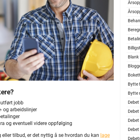
Årsop
Årsop
Behan
Beregn
Betali
Billi
Blank 
Blogg
Boket
Bytte
kere?
Bytte
Debet
 utført jobb
- og arbeidslinjer
Debet
betalinger
Debet
ura og eventuell videre oppfølging
Debet
 eller tilbud, er det nyttig å se hvordan du kan
lage
Debet