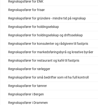
Regnskapsfører for ENK
Regnskapsfører for frisør
Regnskapsfører for gründere - mindre tid på regnskap
Regnskapsfører for holdingselskap
Regnskapsfører for holdingselskap og driftsselskap
Regnskapsfører for konsulenter og rådgivere til fastpris
Regnskapsfører for markedsføringsbyrå og kreative byråer
Regnskapsfører for restaurant og kafé til fastpris
Regnskapsfører for rørlegger
Regnskapsfører for små bedrifter som vil ha full kontroll
Regnskapsfører for tømrer
Regnskapsfører i Bergen
Regnskapsfører i Drammen