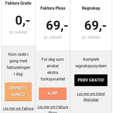
Faktura Gratis
Faktura Pluss
Regnskap
0,-
69,-
69,-
*
pr. måned
pr. måned
pr. måned
Kom raskt i
For deg som
Komplett
gang med
ønsker
regnskapssystem
faktureringen
ekstra
i dag
funksjonalitet
PRØV GRATIS!
OPPRETT
KJØP
Les mer om Debet
KONTO
Regnskap
Les mer om Faktura
Les mer om Faktura
Pluss