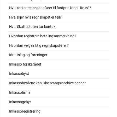
Hva koster regnskapsfører til fastpris for et lite AS?
Hva skjer hvis regnskapet er feil?
Hvis Skatteetaten tar kontakt
Hvordan registrere betalingsanmerkning?
Hvordan velge riktig regnskapsfører?
Idrettslag og foreninger
Inkasso forliksrådet
Inkassobyrå
Inkassobyråene kan ikke tvangsinndrive penger
Inkassofirma
Inkassogebyr
Inkassoregistrering