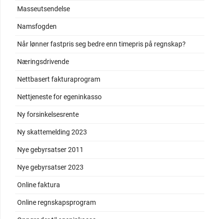
Masseutsendelse
Namsfogden
Når lønner fastpris seg bedre enn timepris på regnskap?
Næringsdrivende
Nettbasert fakturaprogram
Nettjeneste for egeninkasso
Ny forsinkelsesrente
Ny skattemelding 2023
Nye gebyrsatser 2011
Nye gebyrsatser 2023
Online faktura
Online regnskapsprogram