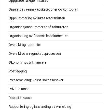
Oppgrader til egeninkasso
Oppsett av regnskapskategorier og kontoplan
Oppsummering av inkassoforskriften
Organisasjonsnummer for å fakturere?
Organisering av finansielle dokumenter
Oversikt og rapporter
Oversikt over regnskapsprosessen
Økonomitips til frilansere
Postlegging
Pressemelding: Vekst i inkassosaker
Privatinkasso
Rabatt inkasso
Rapportering og innsending av A-melding