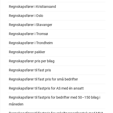
Regnskapsfører i Kristiansand
Regnskapsfører i Oslo
Regnskapsfører i Stavanger
Regnskapsfører i Tromsø
Regnskapsfører i Trondheim
Regnskapsfører pakker
Regnskapsfører pris per bilag
Regnskapsfører til fast pris
Regnskapsfører til fast pris for små bedrifter
Regnskapsfører til fastpris for AS med én ansatt
Regnskapsfører til fastpris for bedrifter med 50–150 bilag i
måneden