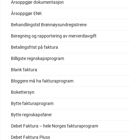
Årsoppgjør dokumentasjon
Årsoppgjør ENK
Behandlingstid Brønnøysundregistrene
Beregning og rapportering av merverdiavgift
Betalingsfrist på faktura
Billigste regnskapsprogram
Blank faktura
Bloggere må ha fakturaprogram
Bokettersyn
Bytte fakturaprogram
Bytte regnskapsfører
Debet Faktura – hele Norges fakturaprogram
Debet Faktura Pluss