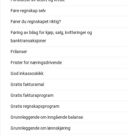
Føre regnskap selv
Fører du regnskapet riktig?
Føring av bilag for kjøp, salg, kvitteringer og
banktransaksjoner
Frilanser
Frister for næringsdrivende
God inkassoskikk
Gratis fakturamal
Gratis fakturaprogram
Gratis regnskapsprogram
Grunnleggende om inngående balanse
Grunnleggende om lønnskjøring