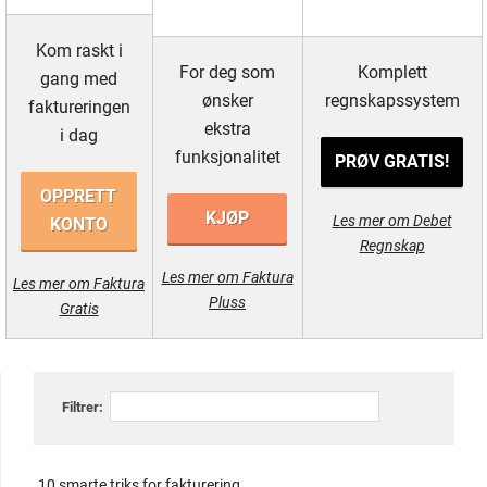
Kom raskt i
For deg som
Komplett
gang med
ønsker
regnskapssystem
faktureringen
ekstra
i dag
funksjonalitet
PRØV GRATIS!
OPPRETT
KJØP
Les mer om Debet
KONTO
Regnskap
Les mer om Faktura
Les mer om Faktura
Pluss
Gratis
Filtrer:
10 smarte triks for fakturering