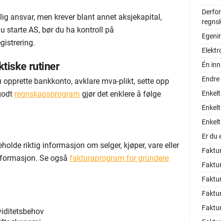
Derfor
lig ansvar, men krever blant annet aksjekapital,
regns
u starte AS, bør du ha kontroll på
Egeni
gistrering.
Elektr
ktiske rutiner
Én inn
Endre
u opprette bankkonto, avklare mva-plikt, sette opp
 godt
regnskapsprogram
gjør det enklere å følge
Enkel
Enkel
Enkelt
Er du 
olde riktig informasjon om selger, kjøper, vare eller
Faktura
sinformasjon. Se også
fakturaprogram for gründere
Faktur
Faktur
Faktu
Faktu
viditetsbehov