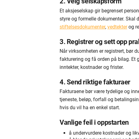
2. Velg selskapsform
Et aksjeselskap gir begrenset person
styre og formelle dokumenter. Skal d
stiftelsesdokumenter
,
vedtekter
og re
3. Registrer og sett opp pra
Når virksomheten er registrert, bør d
fakturering og få orden på bilag. Et
inntekter, kostnader og frister.
4. Send riktige fakturaer
Fakturaene bør være tydelige og inneh
tjeneste, beløp, forfall og betaling
hvis du vil ha en enkel start.
Vanlige feil i oppstarten
å undervurdere kostnader og lik