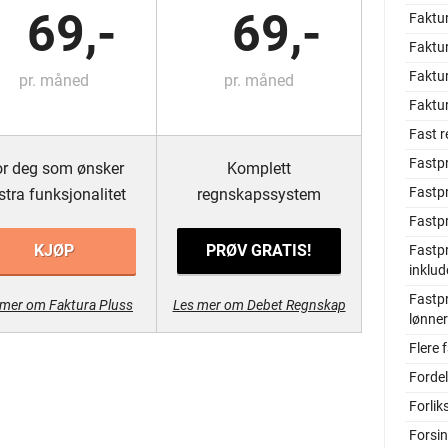
69,-
69,-
Faktu
Faktur
Faktu
pr. måned
pr. måned
Faktu
Fast r
Fastpr
r deg som ønsker
Komplett
Fastpr
stra funksjonalitet
regnskapssystem
Fastpr
KJØP
PRØV GRATIS!
Fastp
inklud
Fastpr
 mer om Faktura Pluss
Les mer om Debet Regnskap
lønner
Flere
Forde
Forlik
Forsin