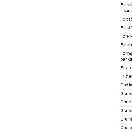
Forskj
inkas
Forstå
Forstå
Føre r
Fører 
Føring
bankt
Frilan
Friste
God i
Gratis
Grati
Grati
Grunn
Grunn