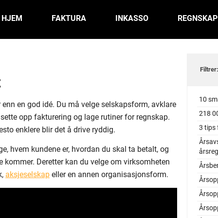
HJEM
FAKTURA
INKASSO
REGNSKAP
Filtrer
t
10 sma
r enn en god idé. Du må velge selskapsform, avklare
218 00
sette opp fakturering og lage rutiner for regnskap.
3 tips
sto enklere blir det å drive ryddig.
Årsavs
ge, hvem kundene er, hvordan du skal ta betalt, og
årsre
ene kommer. Deretter kan du velge om virksomheten
Årsbe
k,
aksjeselskap
eller en annen organisasjonsform.
Årsop
Årsop
Årsop