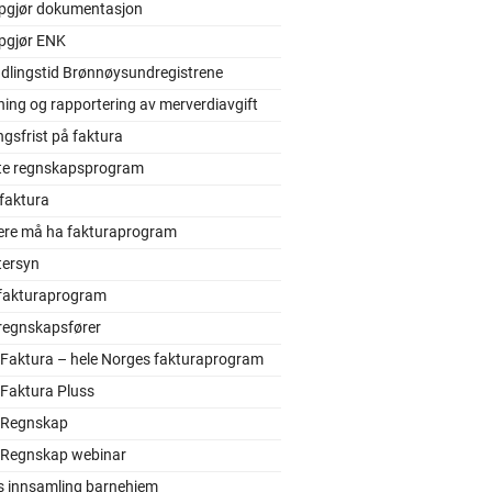
pgjør dokumentasjon
pgjør ENK
dlingstid Brønnøysundregistrene
ing og rapportering av merverdiavgift
ngsfrist på faktura
gste regnskapsprogram
faktura
ere må ha fakturaprogram
tersyn
 fakturaprogram
 regnskapsfører
 Faktura – hele Norges fakturaprogram
 Faktura Pluss
 Regnskap
 Regnskap webinar
s innsamling barnehjem