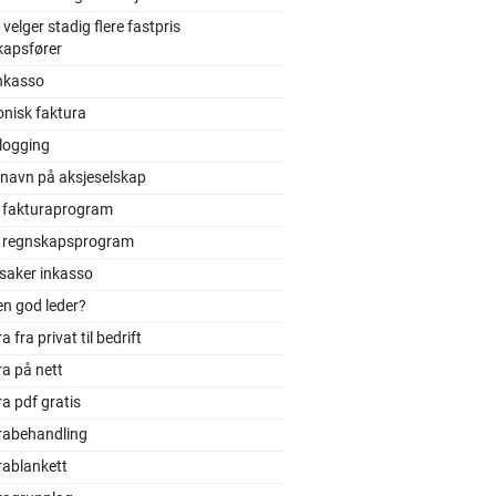
 velger stadig flere fastpris
kapsfører
nkasso
onisk faktura
logging
 navn på aksjeselskap
t fakturaprogram
t regnskapsprogram
saker inkasso
en god leder?
 fra privat til bedrift
a på nett
a pdf gratis
rabehandling
rablankett