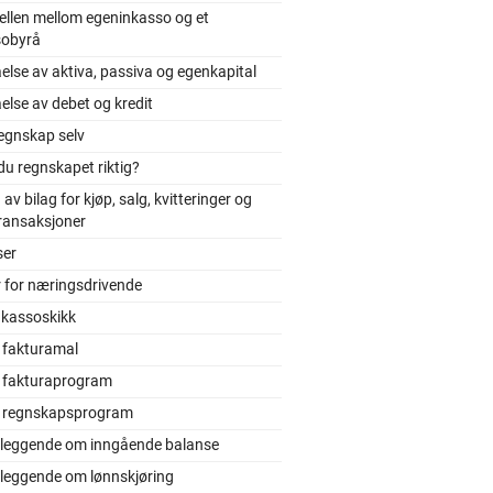
ellen mellom egeninkasso og et
sobyrå
else av aktiva, passiva og egenkapital
else av debet og kredit
egnskap selv
du regnskapet riktig?
 av bilag for kjøp, salg, kvitteringer og
ransaksjoner
ser
r for næringsdrivende
nkassoskikk
 fakturamal
s fakturaprogram
s regnskapsprogram
leggende om inngående balanse
leggende om lønnskjøring