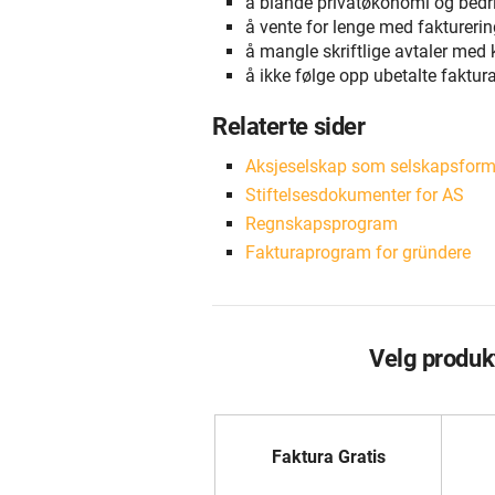
å blande privatøkonomi og bed
å vente for lenge med fakturerin
å mangle skriftlige avtaler med
å ikke følge opp ubetalte faktur
Relaterte sider
Aksjeselskap som selskapsfor
Stiftelsesdokumenter for AS
Regnskapsprogram
Fakturaprogram for gründere
Velg produk
Faktura Gratis