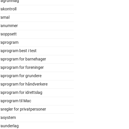
ragrunnlag
akontroll
ramal
ranummer
raoppsett
raprogram
aprogram best i test
raprogram for barnehager
raprogram for foreninger
raprogram for grundere
raprogram for håndverkere
aprogram for idrettslag
raprogram til Mac
aregler for privatpersoner
rasystem
raunderlag