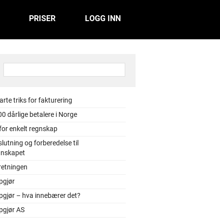
PRISER
LOGG INN
:
rte triks for fakturering
0 dårlige betalere i Norge
 for enkelt regnskap
lutning og forberedelse til
gnskapet
retningen
pgjør
pgjør – hva innebærer det?
pgjør AS