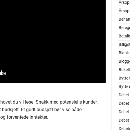
Årsop
Årsop
Behan
Beregn
Betali
Billi
Blank 
Blogg
Boket
Bytte
Bytte
Debet
ovet du vil løse. Snakk med potensielle kunder,
Debet
 budsjett. Et godt budsjett bør vise både
Debet
og forventede inntekter.
Debet
Debet