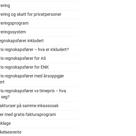
rering
ering og skatt for privatpersoner
reringsprogram
reringssystem
egnskapsfører inkludert
is regnskapsfører – hva er inkludert?
is regnskapsfører for AS
is regnskapsfører for ENK
ris regnskapsfører med årsoppgjør
ert
is regnskapsfører vs timepris – hva
 seg?
 fakturaer på samme inkassosak
ler med gratis fakturaprogram
sklage
kelsesrente