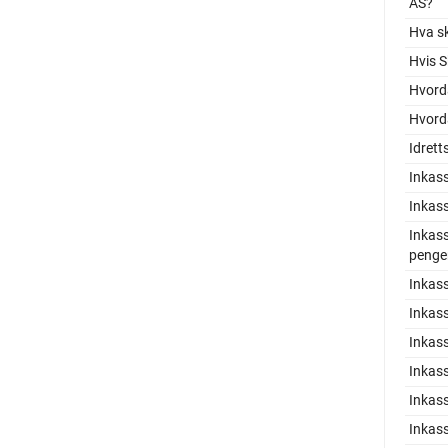
AS?
Hva sk
Hvis S
Hvord
Hvorda
Idrett
Inkass
Inkas
Inkass
penge
Inkas
Inkas
Inkass
Inkass
Inkas
Inkas