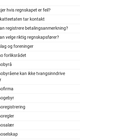
jer hvis regnskapet er feil?
katteetaten tar kontakt
an registrere betalingsanmerkning?
n velge riktig regnskapsfører?
slag og foreninger
o forliksrådet
sobyrå
obyråene kan ikke tvangsinndrive
r
sofirma
sogebyr
oregistrering
oregler
sosalær
soselskap