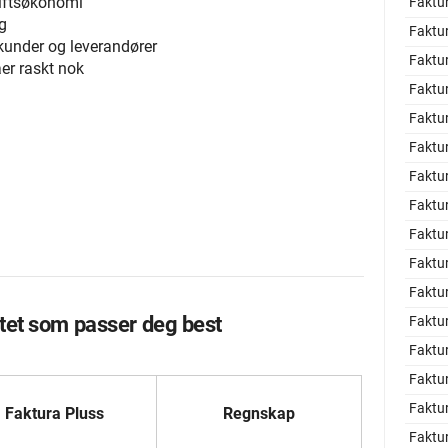
riftsøkonomi
Faktu
g
Faktur
 kunder og leverandører
Faktu
aer raskt nok
Faktu
Faktu
Faktu
m
Faktur
Faktu
Faktu
Faktu
Faktu
tet som passer deg best
Faktur
Faktu
Faktur
Faktu
Faktura Pluss
Regnskap
Faktu