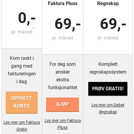
Faktura Pluss
Regnskap
0,-
69,-
69,-
*
pr. måned
pr. måned
pr. måned
Kom raskt i
For deg som
Komplett
gang med
ønsker
regnskapssystem
faktureringen
ekstra
i dag
funksjonalitet
PRØV GRATIS!
OPPRETT
KJØP
Les mer om Debet
KONTO
Regnskap
Les mer om Faktura
Les mer om Faktura
Pluss
Gratis