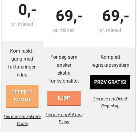
0,-
69,-
69,-
*
pr. måned
pr. måned
pr. måned
Kom raskt i
For deg som
Komplett
gang med
ønsker
regnskapssystem
faktureringen
ekstra
i dag
funksjonalitet
PRØV GRATIS!
OPPRETT
KJØP
Les mer om Debet
KONTO
Regnskap
Les mer om Faktura
Les mer om Faktura
Pluss
Gratis