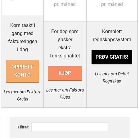
pr. måned
pr. måned
Kom raskt i
For deg som
Komplett
gang med
ønsker
regnskapssystem
faktureringen
ekstra
i dag
funksjonalitet
PRØV GRATIS!
OPPRETT
KJØP
Les mer om Debet
KONTO
Regnskap
Les mer om Faktura
Les mer om Faktura
Pluss
Gratis
Filtrer: