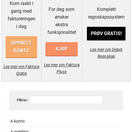
Kom raskt i
For deg som
Komplett
gang med
ønsker
regnskapssystem
faktureringen
ekstra
i dag
funksjonalitet
PRØV GRATIS!
OPPRETT
KJØP
Les mer om Debet
KONTO
Regnskap
Les mer om Faktura
Les mer om Faktura
Pluss
Gratis
Filtrer:
A-konto
A-melding