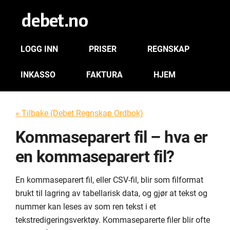
LOGG INN
PRISER
REGNSKAP
INKASSO
FAKTURA
HJEM
« Tilbake (Debet Regnskap Ordbok)
Kommaseparert fil – hva er
en kommaseparert fil?
En kommaseparert fil, eller CSV-fil, blir som filformat
brukt til lagring av tabellarisk data, og gjør at tekst og
nummer kan leses av som ren tekst i et
tekstredigeringsverktøy. Kommaseparerte filer blir ofte