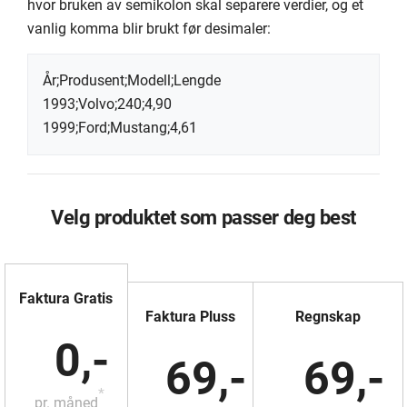
hvor bruken av semikolon skal separere verdier, og et
vanlig komma blir brukt før desimaler:
År;Produsent;Modell;Lengde
1993;Volvo;240;4,90
1999;Ford;Mustang;4,61
Velg produktet som passer deg best
Faktura Gratis
Faktura Pluss
Regnskap
0,-
69,-
69,-
*
pr. måned