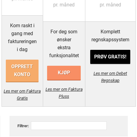
pr. måned
pr. måned
Kom raskt i
For deg som
Komplett
gang med
ønsker
regnskapssystem
faktureringen
ekstra
i dag
funksjonalitet
PRØV GRATIS!
OPPRETT
KJØP
Les mer om Debet
KONTO
Regnskap
Les mer om Faktura
Les mer om Faktura
Pluss
Gratis
Filtrer: