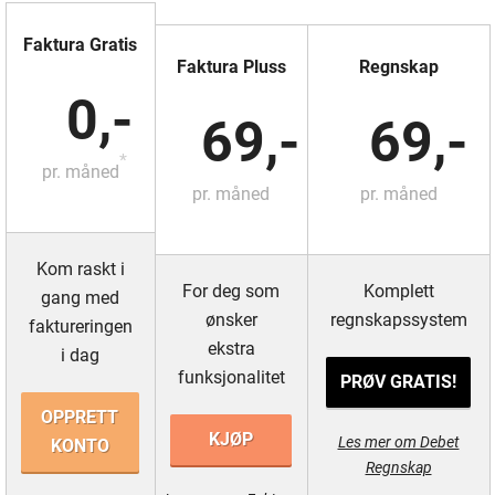
Faktura Gratis
Faktura Pluss
Regnskap
0,-
69,-
69,-
*
pr. måned
pr. måned
pr. måned
Kom raskt i
For deg som
Komplett
gang med
ønsker
regnskapssystem
faktureringen
ekstra
i dag
funksjonalitet
PRØV GRATIS!
OPPRETT
KJØP
Les mer om Debet
KONTO
Regnskap