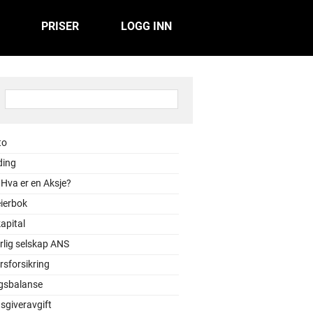
PRISER
LOGG INN
:
to
ding
 Hva er en Aksje?
ierbok
apital
rlig selskap ANS
sforsikring
gsbalanse
sgiveravgift