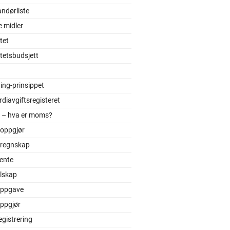
ndørliste
e midler
itet
itetsbudsjett
ing-prinsippet
diavgiftsregisteret
– hva er moms?
oppgjør
regnskap
ente
lskap
ppgave
ppgjør
gistrering