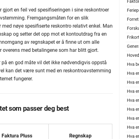
Faktor
r gjort en feil ved spesifiseringen i sine reskontroer
Feriep
vstemming. Fremgangsmåten for en slik
Forre
ed nøye spesifiserte reskontro relativt enkel. Man
Forsk
nskap og setter det opp mot et kontoutdrag fra en
Frikor
ennomgang av regnskapet er å finne ut om alle
Gener
 overens med betalingene som har blitt gjort.
Hoved
 på en god måte vil det ikke nødvendigvis oppstå
Hva be
evel kan det være sunt med en reskontroavstemming
Hva e
stemet fungerer.
Hva e
Hva er
Hva er
tet som passer deg best
Hva er
Hva e
Hva e
Faktura Pluss
Regnskap
Hva er