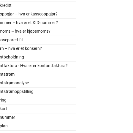
reditt
oppgjør – hva er kasseoppgjør?
ummer – hva er et KID-nummer?
moms – hva er kjøpsmoms?
separert fil
n – hva er et konsern?
ntbeholdning
tfaktura - Hva er er kontantfaktura?
ntstrøm
ntstrømanalyse
ntstrømoppstilling
ring
kort
onummer
plan