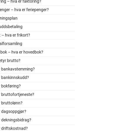
ing – hva er faktoring?
enger – hva er feriepenger?
tningsplan
uddsbetaling
t – hva er frikort?
alforsamling
bok – hva er hovedbok?
tyr brutto?
r bankavstemming?
r bankinnskudd?
 bokføring?
 bruttofortjeneste?
 bruttolønn?
r dagsoppgjør?
r dekningsbidrag?
 driftskostnad?