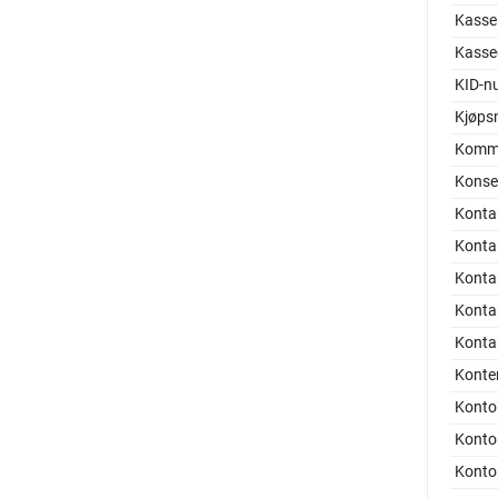
Kassek
Kasse
KID-n
Kjøps
Komma
Konser
Konta
Kontan
Konta
Konta
Konta
Konte
Konto
Kont
Konto