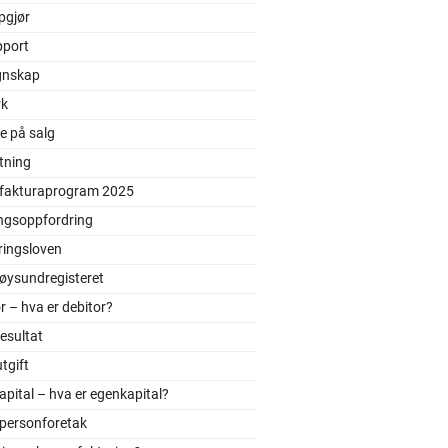
pgjør
pport
gnskap
rk
e på salg
tning
 fakturaprogram 2025
ingsoppfordring
ringsloven
øysundregisteret
r – hva er debitor?
resultat
utgift
pital – hva er egenkapital?
tpersonforetak