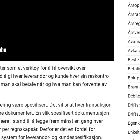
Årsop
Årsra
Årsre
Årsve
Avans
Avkas
Beste
er som et verktøy for å få oversikt over
Betal
 å gi hver leverandør og kunde hver sin reskontro
Bokfø
 man skal betale når og hva man kan forvente av
Brønn
Debito
ring være spesifisert. Det vil si at hver transaksjon
Drifts
e dokumentert. En slik spesifisert dokumentasjon
Drifts
være i stand til å legge frem minst en gang hver
Egenka
 per regnskapsår. Derfor er det en fordel for
Enkel
 system for leverandør- og kundespesifikasjon.