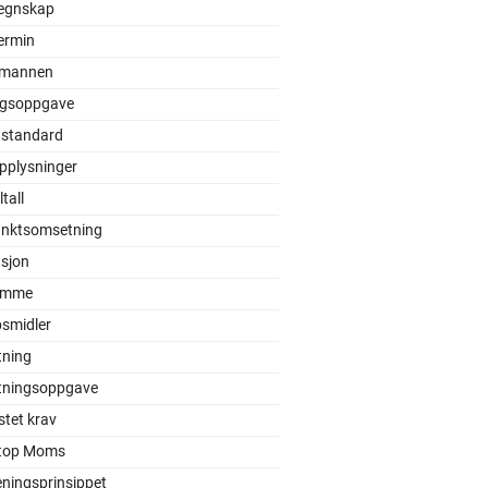
egnskap
ermin
mannen
gsoppgave
 standard
pplysninger
tall
unktsomsetning
asjon
ømme
smidler
ning
ningsoppgave
tet krav
top Moms
eningsprinsippet