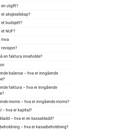
 en utgift?
 et aksjeselskap?
 et budsjett?
r et NUF?
r mva
 revisjon?
å en faktura inneholde?
jon
ende balanse – hva er inngående
se?
ende faktura – hva er inngående
ra?
ende moms – hva er inngående moms?
l – hva er kapital?
kladd – hva er en kassakladd?
beholdning – hva er kassebeholdning?