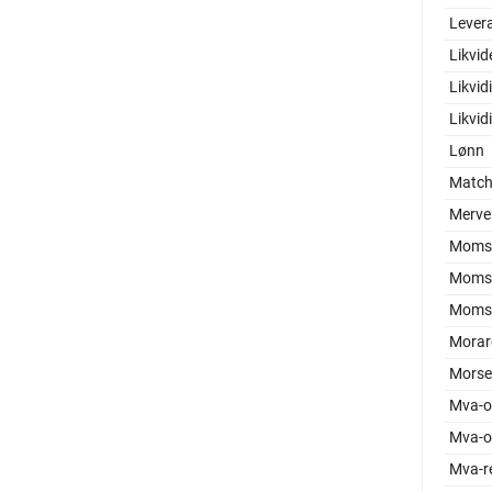
Levera
Likvid
Likvid
Likvid
Lønn
Match
Merver
Moms 
Moms
Moms
Morar
Morse
Mva-o
Mva-o
Mva-re