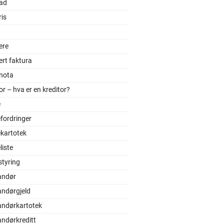
ad
is
ere
ert faktura
tnota
or – hva er en kreditor?
e
fordringer
kartotek
iste
styring
andør
andørgjeld
andørkartotek
andørkreditt