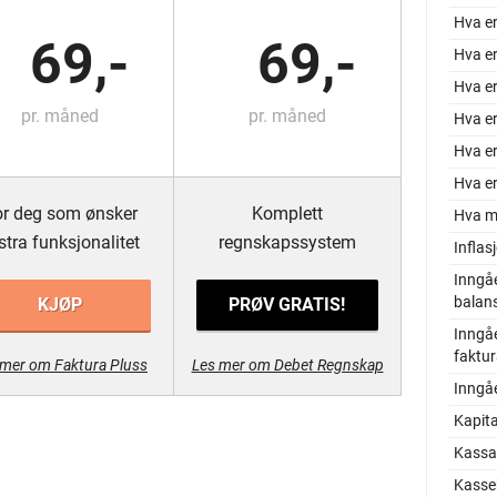
Hva er
69,-
69,-
Hva er
Hva er
pr. måned
pr. måned
Hva e
Hva e
Hva er
r deg som ønsker
Komplett
Hva m
stra funksjonalitet
regnskapssystem
Inflas
Inngå
balan
KJØP
PRØV GRATIS!
Inngå
faktu
 mer om Faktura Pluss
Les mer om Debet Regnskap
Inngå
Kapita
Kassa
Kasse