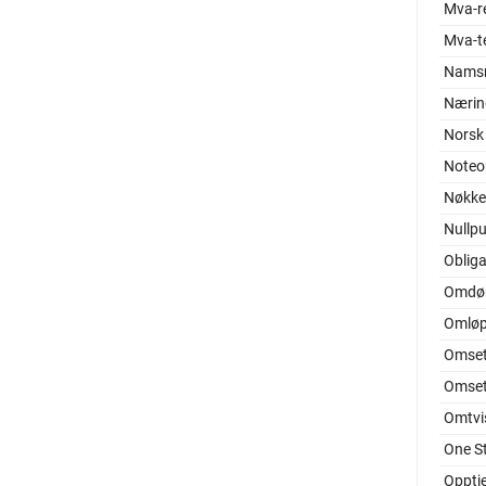
Mva-r
Mva-t
Nams
Nærin
Norsk
Noteo
Nøkkel
Nullp
Oblig
Omd
Omløp
Omset
Omset
Omtvis
One S
Opptj