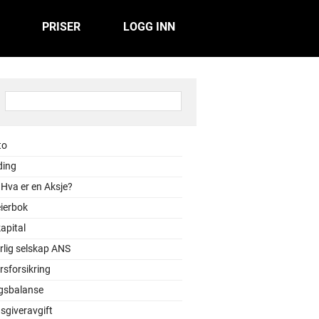
PRISER
LOGG INN
:
to
ding
 Hva er en Aksje?
ierbok
apital
rlig selskap ANS
sforsikring
gsbalanse
sgiveravgift