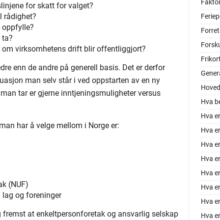
Faktor
injene for skatt for valget?
l rådighet?
Feriep
 oppfylle?
Forre
å ta?
Forsk
om virksomhetens drift blir offentliggjort?
Frikor
re enn de andre på generell basis. Det er derfor
Gener
ituasjon man selv står i ved oppstarten av en ny
Hoved
man tar er gjerne inntjeningsmuligheter versus
Hva be
Hva e
man har å velge mellom i Norge er:
Hva e
Hva er
Hva er
Hva er
tak (NUF)
Hva e
lag og foreninger
Hva e
g fremst at enkeltpersonforetak og ansvarlig selskap
Hva er