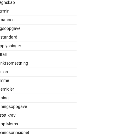
egnskap
ermin
mannen
gsoppgave
 standard
pplysninger
tall
unktsomsetning
asjon
ømme
smidler
ning
ningsoppgave
tet krav
top Moms
eningsprinsippet