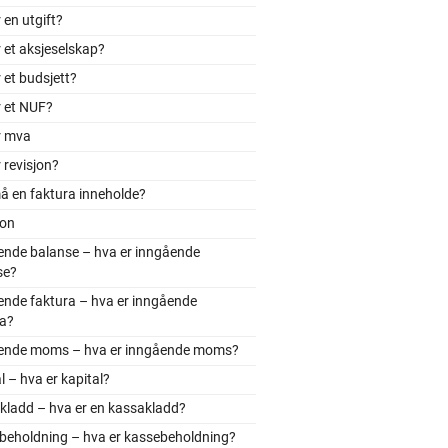
 en utgift?
 et aksjeselskap?
 et budsjett?
r et NUF?
r mva
 revisjon?
å en faktura inneholde?
jon
ende balanse – hva er inngående
se?
ende faktura – hva er inngående
ra?
ende moms – hva er inngående moms?
l – hva er kapital?
kladd – hva er en kassakladd?
beholdning – hva er kassebeholdning?