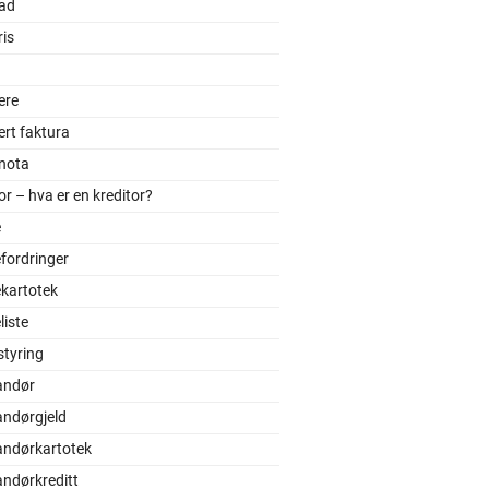
ad
is
ere
ert faktura
tnota
or – hva er en kreditor?
e
fordringer
kartotek
iste
styring
andør
andørgjeld
andørkartotek
andørkreditt