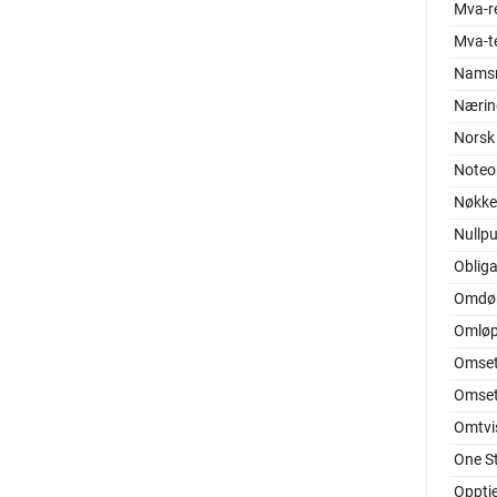
Mva-r
Mva-t
Nams
Nærin
Norsk
Noteo
Nøkkel
Nullp
Oblig
Omd
Omløp
Omset
Omset
Omtvis
One S
Opptj