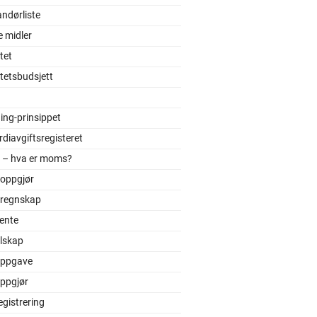
ndørliste
e midler
itet
itetsbudsjett
ing-prinsippet
diavgiftsregisteret
– hva er moms?
oppgjør
regnskap
ente
lskap
ppgave
ppgjør
gistrering