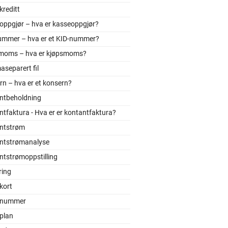
reditt
oppgjør – hva er kasseoppgjør?
ummer – hva er et KID-nummer?
moms – hva er kjøpsmoms?
separert fil
n – hva er et konsern?
ntbeholdning
tfaktura - Hva er er kontantfaktura?
ntstrøm
ntstrømanalyse
ntstrømoppstilling
ring
kort
onummer
plan