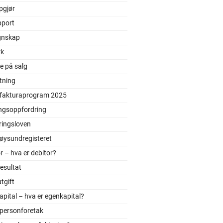
pgjør
pport
gnskap
rk
e på salg
tning
 fakturaprogram 2025
ingsoppfordring
ringsloven
øysundregisteret
r – hva er debitor?
resultat
utgift
pital – hva er egenkapital?
tpersonforetak