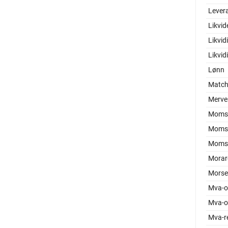
Levera
Likvid
Likvid
Likvid
Lønn
Match
Merver
Moms 
Moms
Moms
Morar
Morse
Mva-o
Mva-o
Mva-re