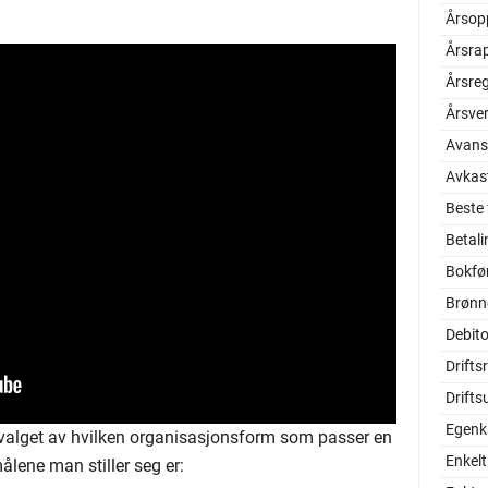
Årsop
Årsra
Årsre
Årsve
Avans
Avkas
Beste
Betal
Bokfø
Brønn
Debito
Drifts
Drifts
Egenka
n i valget av hvilken organisasjonsform som passer en
Enkel
ålene man stiller seg er: