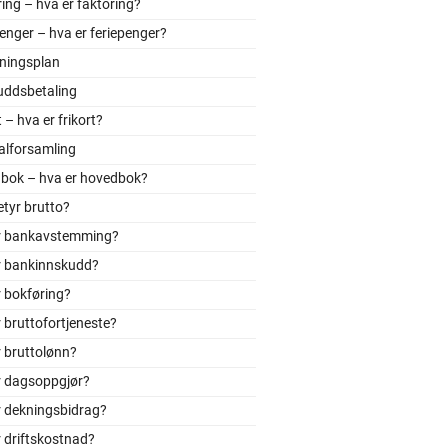
ing – hva er faktoring?
enger – hva er feriepenger?
tningsplan
uddsbetaling
t – hva er frikort?
alforsamling
bok – hva er hovedbok?
tyr brutto?
r bankavstemming?
r bankinnskudd?
 bokføring?
 bruttofortjeneste?
 bruttolønn?
r dagsoppgjør?
r dekningsbidrag?
 driftskostnad?