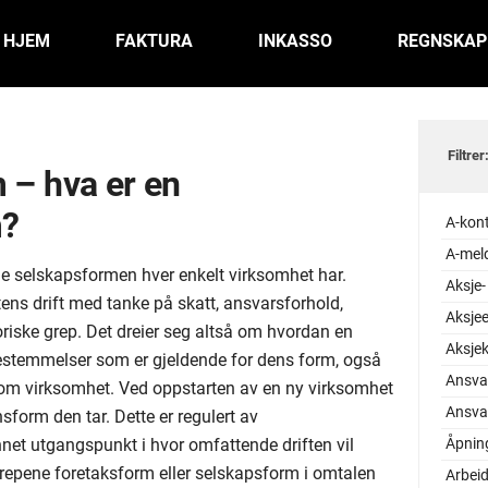
HJEM
FAKTURA
INKASSO
REGNSKAP
Filtrer
 – hva er en
m?
A-kon
A-mel
e selskapsformen hver enkelt virksomhet har.
Aksje-
ens drift med tanke på skatt, ansvarsforhold,
Aksjee
oriske grep. Det dreier seg altså om hvordan en
Aksjek
bestemmelser som er gjeldende for dens form, også
Ansva
 som virksomhet. Ved oppstarten av en ny virksomhet
Ansvar
sform den tar. Dette er regulert av
nnet utgangspunkt i hvor omfattende driften vil
Åpnin
repene foretaksform eller selskapsform i omtalen
Arbeid