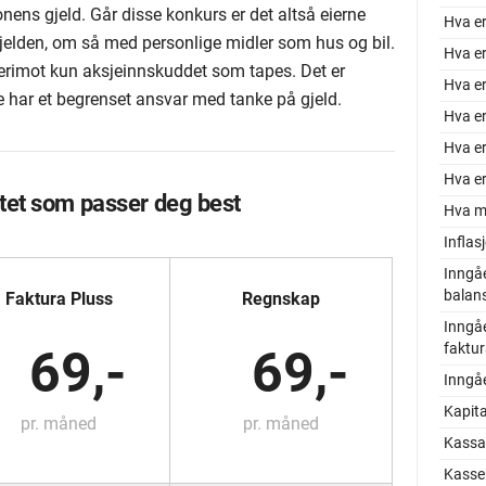
onens gjeld. Går disse konkurs er det altså eierne
Hva er
jelden, om så med personlige midler som hus og bil.
Hva er
derimot kun aksjeinnskuddet som tapes. Det er
Hva er
e har et begrenset ansvar med tanke på gjeld.
Hva e
Hva e
Hva er
tet som passer deg best
Hva m
Inflas
Inngå
balan
Faktura Pluss
Regnskap
Inngå
faktu
69,-
69,-
Inngå
Kapita
pr. måned
pr. måned
Kassa
Kasse