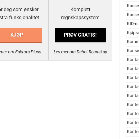
Kassek
r deg som ønsker
Komplett
Kasse
stra funksjonalitet
regnskapssystem
KID-n
Kjøps
KJØP
PRØV GRATIS!
Komma
Konser
 mer om Faktura Pluss
Les mer om Debet Regnskap
Konta
Kontan
Konta
Konta
Konta
Konte
Konto
Kont
Konto