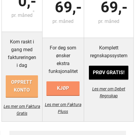
0,-
69,-
69,-
*
pr. måned
pr. måned
pr. måned
Kom raskt i
For deg som
Komplett
gang med
ønsker
regnskapssystem
faktureringen
ekstra
i dag
funksjonalitet
PRØV GRATIS!
OPPRETT
KJØP
Les mer om Debet
KONTO
Regnskap
Les mer om Faktura
Les mer om Faktura
Pluss
Gratis