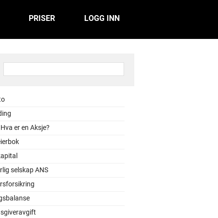
PRISER
LOGG INN
:
to
ding
 Hva er en Aksje?
ierbok
apital
rlig selskap ANS
sforsikring
gsbalanse
sgiveravgift