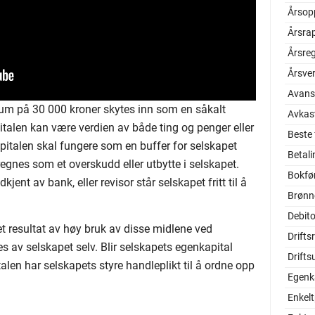
Årsop
Årsra
Årsre
Årsve
Avans
um på 30 000 kroner skytes inn som en såkalt
Avkas
alen kan være verdien av både ting og penger eller
Beste
pitalen skal fungere som en buffer for selskapet
Betal
 regnes som et overskudd eller utbytte i selskapet.
Bokfø
jent av bank, eller revisor står selskapet fritt til å
Brønn
.
Debito
 resultat av høy bruk av disse midlene ved
Drifts
res av selskapet selv. Blir selskapets egenkapital
Drifts
italen har selskapets styre handleplikt til å ordne opp
Egenka
Enkel