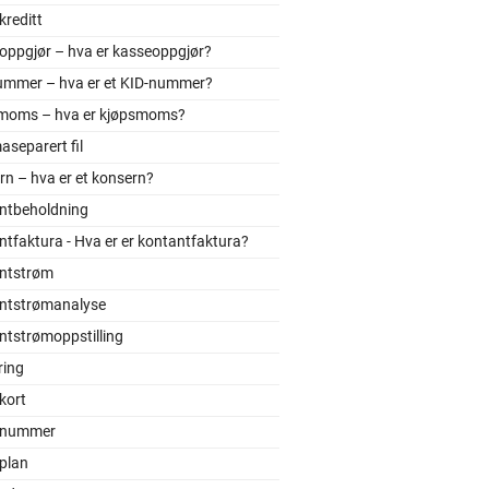
reditt
oppgjør – hva er kasseoppgjør?
ummer – hva er et KID-nummer?
moms – hva er kjøpsmoms?
separert fil
n – hva er et konsern?
ntbeholdning
tfaktura - Hva er er kontantfaktura?
ntstrøm
ntstrømanalyse
ntstrømoppstilling
ring
kort
onummer
plan