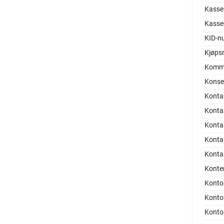
Kassek
Kasse
KID-n
Kjøps
Komma
Konser
Konta
Kontan
Konta
Konta
Konta
Konte
Konto
Kont
Konto