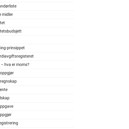
ndørliste
e midler
itet
itetsbudsjett
ing-prinsippet
diavgiftsregisteret
– hva er moms?
oppgjør
regnskap
ente
lskap
ppgave
ppgjør
gistrering