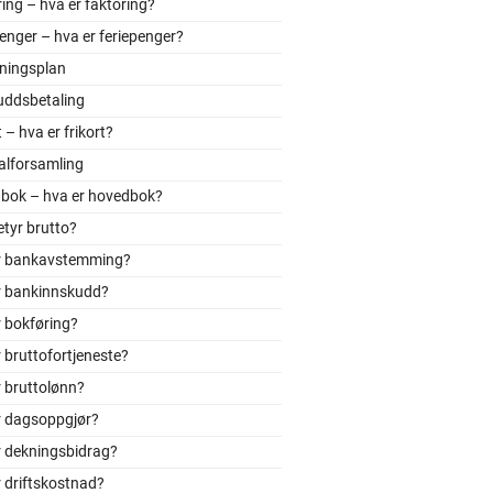
ing – hva er faktoring?
enger – hva er feriepenger?
tningsplan
uddsbetaling
t – hva er frikort?
alforsamling
bok – hva er hovedbok?
tyr brutto?
r bankavstemming?
r bankinnskudd?
 bokføring?
 bruttofortjeneste?
 bruttolønn?
r dagsoppgjør?
r dekningsbidrag?
 driftskostnad?