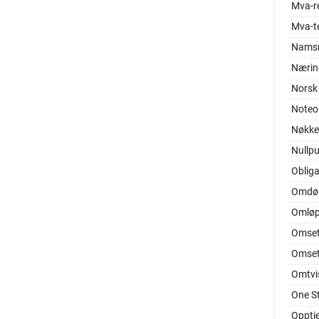
Mva-r
Mva-t
Nams
Nærin
Norsk
Noteo
Nøkkel
Nullp
Oblig
Omd
Omløp
Omset
Omset
Omtvis
One S
Opptj