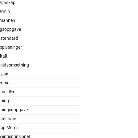
egnskap
ermin
mannen
gsoppgave
 standard
pplysninger
tall
unktsomsetning
asjon
ømme
smidler
ning
ningsoppgave
tet krav
top Moms
eningsprinsippet