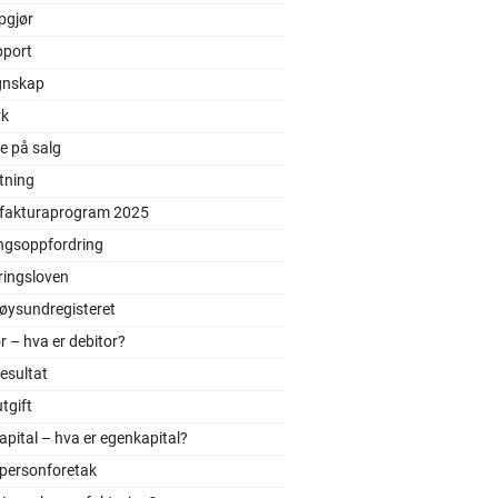
pgjør
pport
gnskap
rk
e på salg
tning
 fakturaprogram 2025
ingsoppfordring
ringsloven
øysundregisteret
r – hva er debitor?
resultat
utgift
pital – hva er egenkapital?
tpersonforetak