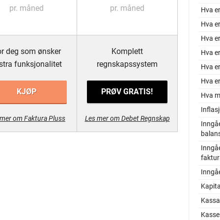
pr. måned
pr. måned
Hva er
Hva er
Hva er
r deg som ønsker
Komplett
Hva e
stra funksjonalitet
regnskapssystem
Hva e
Hva er
KJØP
PRØV GRATIS!
Hva m
Inflas
 mer om Faktura Pluss
Les mer om Debet Regnskap
Inngå
balan
Inngå
faktu
Inngå
Kapita
Kassa
Kasse