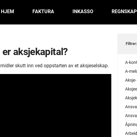
HJEM
FAKTURA
INKASSO
REGNSKAP
Filtrer
 er aksjekapital?
A-kon
 midler skutt inn ved oppstarten av et aksjeselskap.
A-mel
Aksje-
Aksjee
Aksjek
Ansva
Ansvar
Åpnin
Arbeid