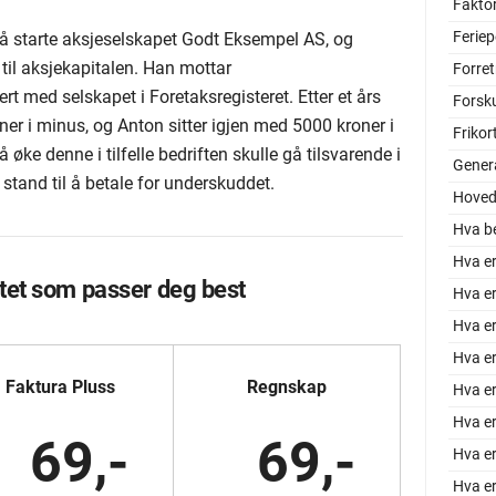
Faktor
Feriep
 starte aksjeselskapet Godt Eksempel AS, og
 til aksjekapitalen. Han mottar
Forre
t med selskapet i Foretaksregisteret. Etter et års
Forsk
er i minus, og Anton sitter igjen med 5000 kroner i
Frikor
øke denne i tilfelle bedriften skulle gå tilsvarende i
Gener
 stand til å betale for underskuddet.
Hoved
Hva be
Hva e
tet som passer deg best
Hva e
Hva er
Hva er
Faktura Pluss
Regnskap
Hva er
Hva e
69,-
69,-
Hva e
Hva er