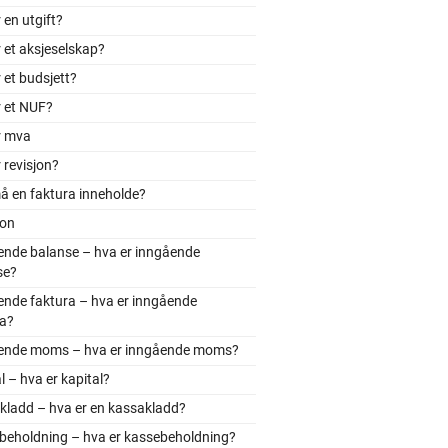
 en utgift?
 et aksjeselskap?
 et budsjett?
r et NUF?
r mva
 revisjon?
å en faktura inneholde?
jon
ende balanse – hva er inngående
se?
ende faktura – hva er inngående
ra?
ende moms – hva er inngående moms?
l – hva er kapital?
kladd – hva er en kassakladd?
beholdning – hva er kassebeholdning?