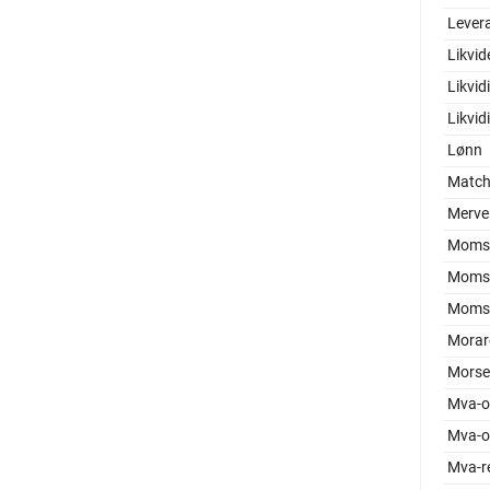
Levera
Likvid
Likvid
Likvid
Lønn
Match
Merver
Moms 
Moms
Moms
Morar
Morse
Mva-o
Mva-o
Mva-re