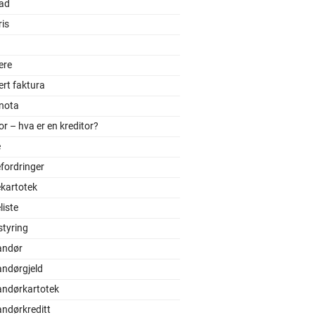
ad
is
ere
ert faktura
tnota
or – hva er en kreditor?
e
fordringer
kartotek
iste
styring
andør
andørgjeld
andørkartotek
andørkreditt