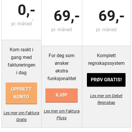
0,-
69,-
69,-
*
pr. måned
pr. måned
pr. måned
Kom raskt i
For deg som
Komplett
gang med
ønsker
regnskapssystem
faktureringen
ekstra
i dag
funksjonalitet
PRØV GRATIS!
OPPRETT
KJØP
Les mer om Debet
KONTO
Regnskap
Les mer om Faktura
Les mer om Faktura
Pluss
Gratis