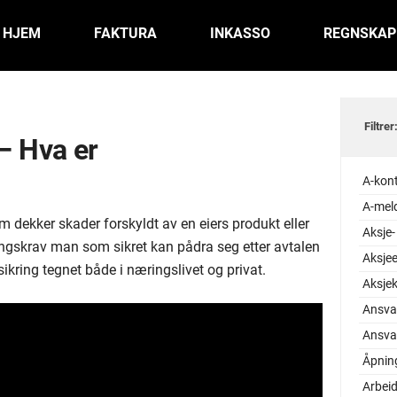
HJEM
FAKTURA
INKASSO
REGNSKAP
Filtrer
– Hva er
A-kon
A-mel
m dekker skader forskyldt av en eiers produkt eller
Aksje-
ningskrav man som sikret kan pådra seg etter avtalen
Aksjee
rsikring tegnet både i næringslivet og privat.
Aksjek
Ansva
Ansvar
Åpnin
Arbeid