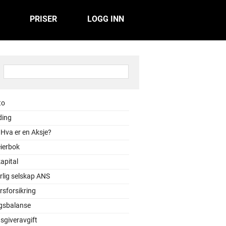
PRISER
LOGG INN
:
to
ding
 Hva er en Aksje?
ierbok
apital
rlig selskap ANS
sforsikring
gsbalanse
sgiveravgift