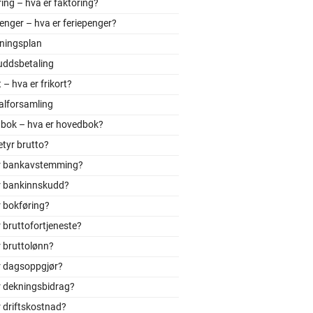
ing – hva er faktoring?
enger – hva er feriepenger?
tningsplan
uddsbetaling
t – hva er frikort?
alforsamling
bok – hva er hovedbok?
tyr brutto?
r bankavstemming?
r bankinnskudd?
 bokføring?
 bruttofortjeneste?
 bruttolønn?
r dagsoppgjør?
r dekningsbidrag?
 driftskostnad?