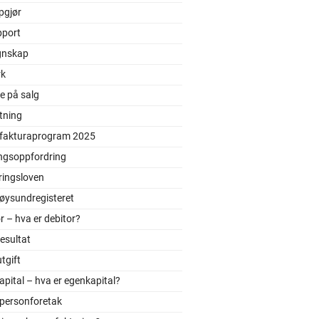
pgjør
pport
gnskap
rk
e på salg
tning
 fakturaprogram 2025
ingsoppfordring
ringsloven
øysundregisteret
r – hva er debitor?
resultat
utgift
pital – hva er egenkapital?
tpersonforetak