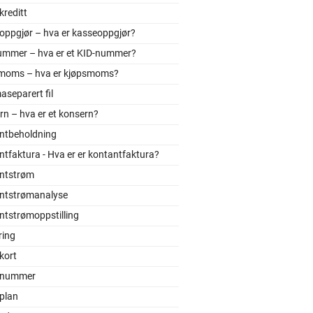
reditt
oppgjør – hva er kasseoppgjør?
ummer – hva er et KID-nummer?
moms – hva er kjøpsmoms?
separert fil
n – hva er et konsern?
ntbeholdning
tfaktura - Hva er er kontantfaktura?
ntstrøm
ntstrømanalyse
ntstrømoppstilling
ring
kort
onummer
plan