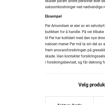
skader påført andre personer eller de
saksomkostninger ved nødvendige ret
Eksempel
Per Amundsen er eier av en selvstyrt
butikken for å handle. På vei tilbak
til Per har kollidert med den nye dro
naboen mener Per må ta sin del av an
frem ansvarsforsikringen på gresskl
skade. Han kontakter forsikringssel
i forsikringsbeviset, og får dekning fo
Velg produk