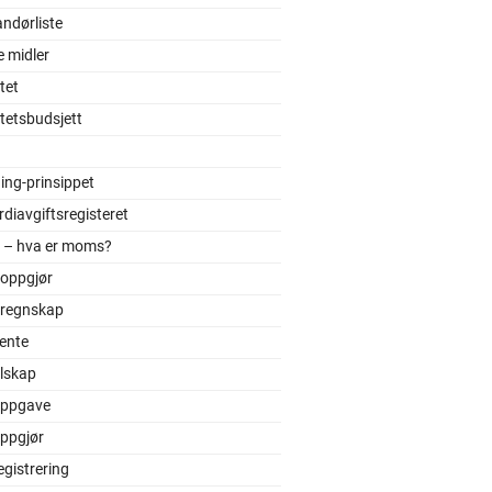
ndørliste
e midler
itet
itetsbudsjett
ing-prinsippet
diavgiftsregisteret
– hva er moms?
oppgjør
regnskap
ente
lskap
ppgave
ppgjør
gistrering