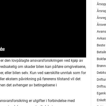
Årsop
Årsra
Årsre
Årsve
Avans
Avkas
Beste
Betal
Bokfø
 er den lovpålagte ansvarsforsikringen ved kjøp av
Brønn
hovedsakelig om skader bilen kan påføre omgivelsene,
er, eller bilen selv. Kun ved særskilte unntak som for
Debito
ler ekstern påvirkning på førerens tilstand vil det
Drifts
men det avhenger av betingelsene i
Drifts
Egenka
Enkel
svarsforsikring er utgifter i forbindelse med