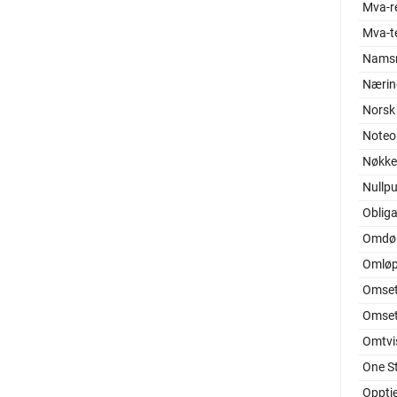
Mva-r
Mva-t
Nams
Nærin
Norsk
Noteo
Nøkkel
Nullp
Oblig
Omd
Omløp
Omset
Omset
Omtvis
One S
Opptj