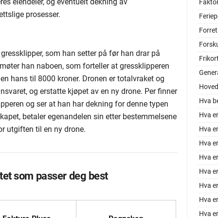
res eiendeler, og eventuelt dekning av
Faktor
tslige prosesser.
Feriep
Forre
Forsk
 gressklipper, som han setter på før han drar på
Frikor
e møter han naboen, som forteller at gressklipperen
Gener
nen hans til 8000 kroner. Dronen er totalvraket og
Hoved
svaret, og erstatte kjøpet av en ny drone. Per finner
Hva be
ipperen og ser at han har dekning for denne typen
Hva e
skapet, betaler egenandelen sin etter bestemmelsene
r utgiften til en ny drone.
Hva e
Hva er
Hva er
Hva er
tet som passer deg best
Hva e
Hva e
Hva er