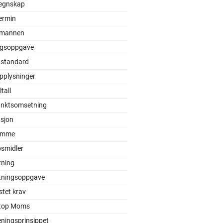
egnskap
ermin
mannen
gsoppgave
 standard
pplysninger
tall
unktsomsetning
asjon
ømme
smidler
ning
ningsoppgave
tet krav
top Moms
eningsprinsippet