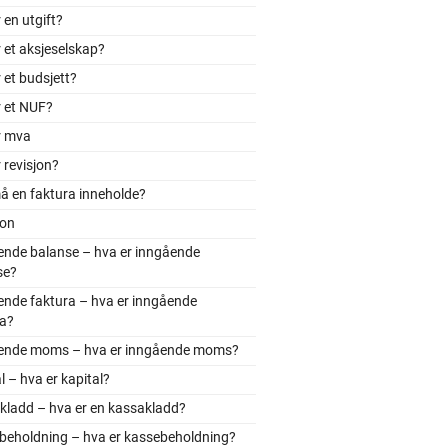
 en utgift?
 et aksjeselskap?
 et budsjett?
r et NUF?
r mva
 revisjon?
å en faktura inneholde?
jon
ende balanse – hva er inngående
se?
ende faktura – hva er inngående
ra?
ende moms – hva er inngående moms?
l – hva er kapital?
kladd – hva er en kassakladd?
beholdning – hva er kassebeholdning?