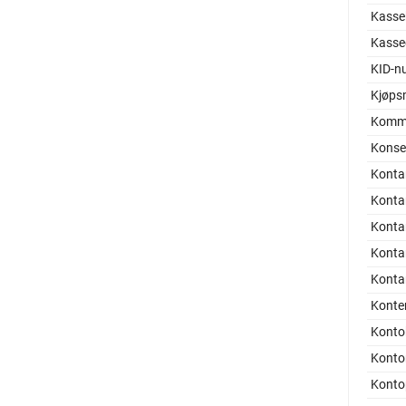
Kassek
Kasse
KID-n
Kjøps
Komma
Konser
Konta
Kontan
Konta
Konta
Konta
Konte
Konto
Kont
Konto