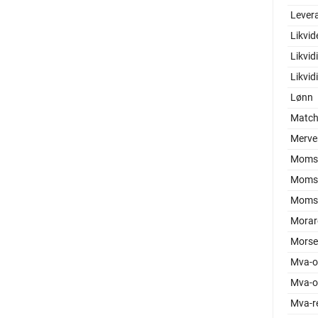
Levera
Likvid
Likvid
Likvid
Lønn
Match
Merver
Moms 
Moms
Moms
Morar
Morse
Mva-o
Mva-o
Mva-re