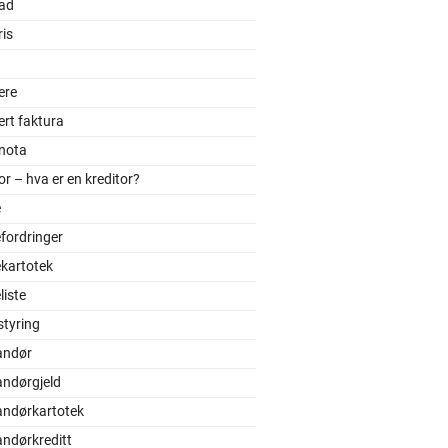
ad
is
ere
ert faktura
tnota
or – hva er en kreditor?
e
fordringer
kartotek
iste
styring
andør
andørgjeld
andørkartotek
andørkreditt