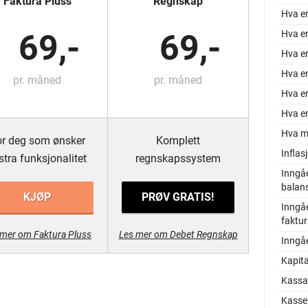
Faktura Pluss
Regnskap
Hva er
Hva er
69,-
69,-
Hva er
Hva e
pr. måned
pr. måned
Hva e
Hva er
Hva m
r deg som ønsker
Komplett
Inflas
stra funksjonalitet
regnskapssystem
Inngå
balan
KJØP
PRØV GRATIS!
Inngå
faktu
 mer om Faktura Pluss
Les mer om Debet Regnskap
Inngå
Kapita
Kassa
Kasse