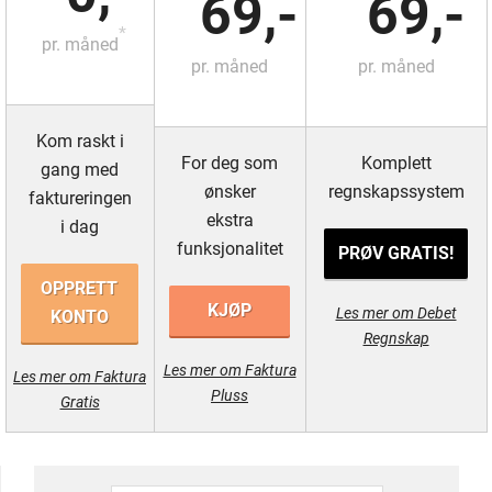
69,-
69,-
*
pr. måned
pr. måned
pr. måned
Kom raskt i
For deg som
Komplett
gang med
ønsker
regnskapssystem
faktureringen
ekstra
i dag
funksjonalitet
PRØV GRATIS!
OPPRETT
KJØP
Les mer om Debet
KONTO
Regnskap
Les mer om Faktura
Les mer om Faktura
Pluss
Gratis