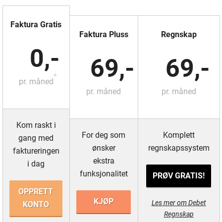
Faktura Gratis
Faktura Pluss
Regnskap
0,-
69,-
69,-
*
pr. måned
pr. måned
pr. måned
Kom raskt i
For deg som
Komplett
gang med
ønsker
regnskapssystem
faktureringen
ekstra
i dag
funksjonalitet
PRØV GRATIS!
OPPRETT
KJØP
Les mer om Debet
KONTO
Regnskap