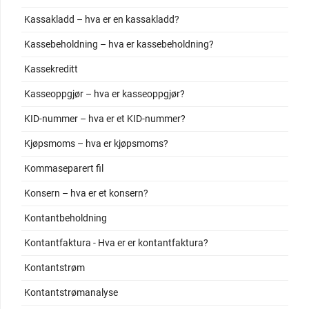
Kassakladd – hva er en kassakladd?
Kassebeholdning – hva er kassebeholdning?
Kassekreditt
Kasseoppgjør – hva er kasseoppgjør?
KID-nummer – hva er et KID-nummer?
Kjøpsmoms – hva er kjøpsmoms?
Kommaseparert fil
Konsern – hva er et konsern?
Kontantbeholdning
Kontantfaktura - Hva er er kontantfaktura?
Kontantstrøm
Kontantstrømanalyse