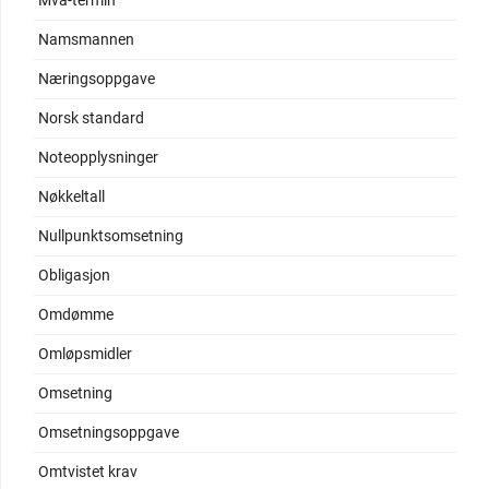
Mva-termin
Namsmannen
Næringsoppgave
Norsk standard
Noteopplysninger
Nøkkeltall
Nullpunktsomsetning
Obligasjon
Omdømme
Omløpsmidler
Omsetning
Omsetningsoppgave
Omtvistet krav