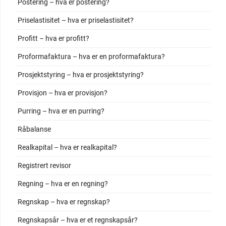
Postering – hva er postering?
Priselastisitet – hva er priselastisitet?
Profitt – hva er profitt?
Proformafaktura – hva er en proformafaktura?
Prosjektstyring – hva er prosjektstyring?
Provisjon – hva er provisjon?
Purring – hva er en purring?
Råbalanse
Realkapital – hva er realkapital?
Registrert revisor
Regning – hva er en regning?
Regnskap – hva er regnskap?
Regnskapsår – hva er et regnskapsår?