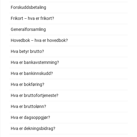
Forskuddsbetaling
Frikort – hva er frikort?
Generalforsamling
Hovedbok – hva er hovedbok?
Hva betyr brutto?
Hva er bankavstemming?
Hva er bankinnskudd?
Hva er bokføring?
Hva er bruttofortjeneste?
Hva er bruttolønn?
Hva er dagsoppgjør?
Hva er dekningsbidrag?