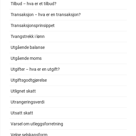
Tilbud – hva er et tilbud?
Transaksjon – hva er en transaksjon?
Transaksjonsprinsippet
Tvangstrekk i lønn
Utgående balanse
Utgående moms
Utgifter – hva er en utgift?
Utgiftsgodtgjørelse
Utlignet skatt
Utrangeringsverdi
Utsatt skatt
Varsel om utleggsforretning
Velge selskapsform