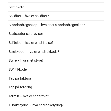
Skrapverdi
Soliditet – hva er soliditet?
Standardregnskap – hva er et standardregnskap?
Statsautorisert revisor
Stiftelse – hva er en stiftelse?
Strekkode – hva er en strekkode?
Styre – hva er et styre?
SWIFT-kode
Tap på faktura
Tap på fordring
Termin – hva er en termin?
Tilbakeføring – hva er tilbakeføring?