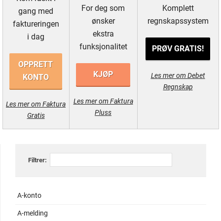
For deg som
Komplett
gang med
ønsker
regnskapssystem
faktureringen
ekstra
i dag
funksjonalitet
PRØV GRATIS!
OPPRETT
KJØP
Les mer om Debet
KONTO
Regnskap
Les mer om Faktura
Les mer om Faktura
Pluss
Gratis
Filtrer:
A-konto
A-melding