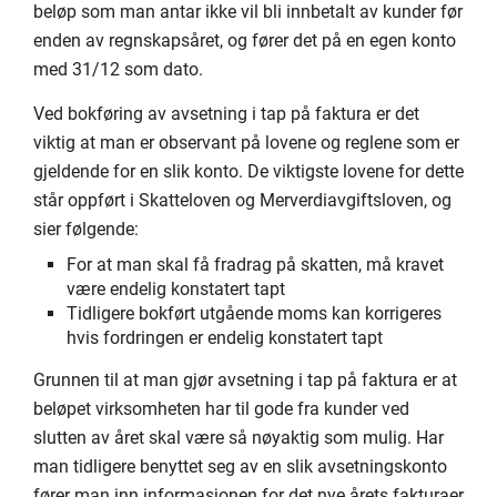
beløp som man antar ikke vil bli innbetalt av kunder før
enden av regnskapsåret, og fører det på en egen konto
med 31/12 som dato.
Ved bokføring av avsetning i tap på faktura er det
viktig at man er observant på lovene og reglene som er
gjeldende for en slik konto. De viktigste lovene for dette
står oppført i Skatteloven og Merverdiavgiftsloven, og
sier følgende:
For at man skal få fradrag på skatten, må kravet
være endelig konstatert tapt
Tidligere bokført utgående moms kan korrigeres
hvis fordringen er endelig konstatert tapt
Grunnen til at man gjør avsetning i tap på faktura er at
beløpet virksomheten har til gode fra kunder ved
slutten av året skal være så nøyaktig som mulig. Har
man tidligere benyttet seg av en slik avsetningskonto
fører man inn informasjonen for det nye årets fakturaer