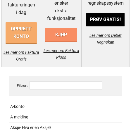
ønsker
regnskapssystem
faktureringen
ekstra
i dag
funksjonalitet
PRØV GRATIS!
OPPRETT
KJØP
Les mer om Debet
KONTO
Regnskap
Les mer om Faktura
Les mer om Faktura
Pluss
Gratis
Filtrer:
A-konto
A-melding
Aksje- Hva er en Aksje?