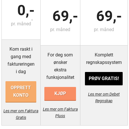
0,-
69,-
69,-
*
pr. måned
pr. måned
pr. måned
Kom raskt i
For deg som
Komplett
gang med
ønsker
regnskapssystem
faktureringen
ekstra
i dag
funksjonalitet
PRØV GRATIS!
OPPRETT
KJØP
Les mer om Debet
KONTO
Regnskap
Les mer om Faktura
Les mer om Faktura
Pluss
Gratis