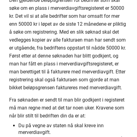
Den gjeldende beløpsgrensen for bedrifter som skal
søke om en plass i merverdiavgiftsregisteret er 50000
kr. Det vil si at alle bedrifter som har omsatt for mer
enn 50000 kr i løpet av de siste 12 månedene er pliktig
å søke om registrering. Med en slik søknad skal det
vedlegges kopier av alle fakturaen man har sendt som
er utgående, fra bedriftens oppstart til nådde 50000 kr.
Først etter at denne søknaden har blitt godkjent, og
man har fått en plass i merverdiavgiftsregisteret, er
man berettiget til å fakturere med merverdiavgift. Etter
registrering skal også fakturaen som gjorde at man
bikket beløpsgrensen faktureres med merverdiavgift.
Fra søknaden er sendt til man blir godkjent i registeret
må man regne med at det tar noen uker. Kravene som
når blir stilt til bedriften din da er at:
Du på vegne av staten nå skal kreve inn
merverdiavgift.