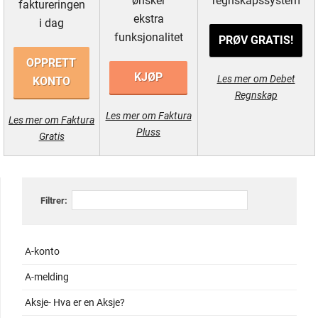
ønsker
regnskapssystem
faktureringen
ekstra
i dag
funksjonalitet
PRØV GRATIS!
OPPRETT
KJØP
Les mer om Debet
KONTO
Regnskap
Les mer om Faktura
Les mer om Faktura
Pluss
Gratis
Filtrer:
A-konto
A-melding
Aksje- Hva er en Aksje?