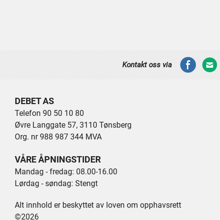
Kontakt oss via
DEBET AS
Telefon 90 50 10 80
Øvre Langgate 57, 3110 Tønsberg
Org. nr 988 987 344 MVA
VÅRE ÅPNINGSTIDER
Mandag - fredag: 08.00-16.00
Lørdag - søndag: Stengt
Alt innhold er beskyttet av loven om opphavsrett
©2026