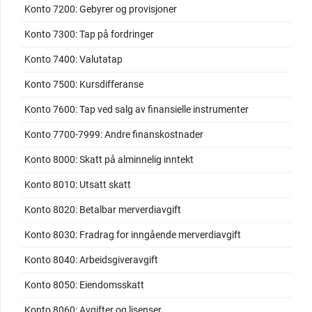
Konto 7200: Gebyrer og provisjoner
Konto 7300: Tap på fordringer
Konto 7400: Valutatap
Konto 7500: Kursdifferanse
Konto 7600: Tap ved salg av finansielle instrumenter
Konto 7700-7999: Andre finanskostnader
Konto 8000: Skatt på alminnelig inntekt
Konto 8010: Utsatt skatt
Konto 8020: Betalbar merverdiavgift
Konto 8030: Fradrag for inngående merverdiavgift
Konto 8040: Arbeidsgiveravgift
Konto 8050: Eiendomsskatt
Konto 8060: Avgifter og lisenser