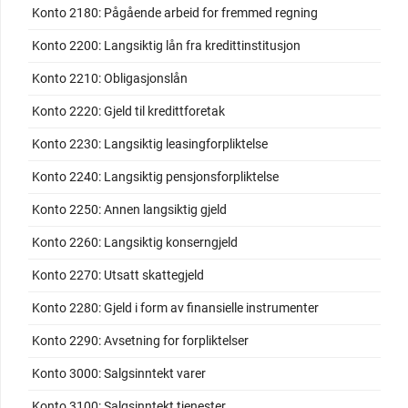
Konto 2180: Pågående arbeid for fremmed regning
Konto 2200: Langsiktig lån fra kredittinstitusjon
Konto 2210: Obligasjonslån
Konto 2220: Gjeld til kredittforetak
Konto 2230: Langsiktig leasingforpliktelse
Konto 2240: Langsiktig pensjonsforpliktelse
Konto 2250: Annen langsiktig gjeld
Konto 2260: Langsiktig konserngjeld
Konto 2270: Utsatt skattegjeld
Konto 2280: Gjeld i form av finansielle instrumenter
Konto 2290: Avsetning for forpliktelser
Konto 3000: Salgsinntekt varer
Konto 3100: Salgsinntekt tjenester