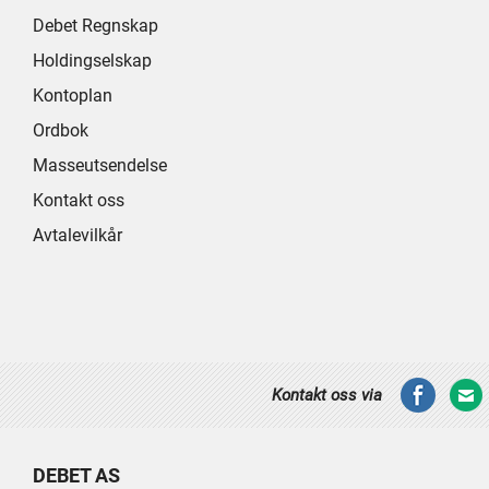
Debet Regnskap
Holdingselskap
Kontoplan
Ordbok
Masseutsendelse
Kontakt oss
Avtalevilkår
Kontakt oss via
DEBET AS