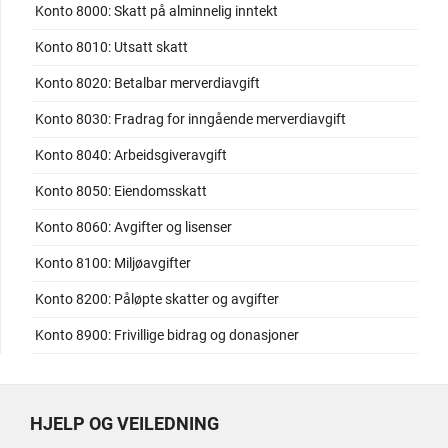
Konto 8000: Skatt på alminnelig inntekt
Konto 8010: Utsatt skatt
Konto 8020: Betalbar merverdiavgift
Konto 8030: Fradrag for inngående merverdiavgift
Konto 8040: Arbeidsgiveravgift
Konto 8050: Eiendomsskatt
Konto 8060: Avgifter og lisenser
Konto 8100: Miljøavgifter
Konto 8200: Påløpte skatter og avgifter
Konto 8900: Frivillige bidrag og donasjoner
HJELP OG VEILEDNING