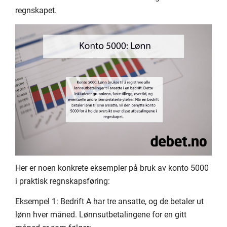
regnskapet.
Her er noen konkrete eksempler på bruk av konto 5000
i praktisk regnskapsføring:
Eksempel 1: Bedrift A har tre ansatte, og de betaler ut
lønn hver måned. Lønnsutbetalingene for en gitt