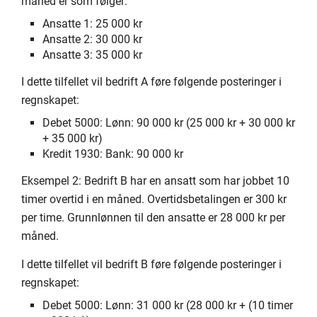
måned er som følger:
Ansatte 1: 25 000 kr
Ansatte 2: 30 000 kr
Ansatte 3: 35 000 kr
I dette tilfellet vil bedrift A føre følgende posteringer i
regnskapet:
Debet 5000: Lønn: 90 000 kr (25 000 kr + 30 000 kr
+ 35 000 kr)
Kredit 1930: Bank: 90 000 kr
Eksempel 2: Bedrift B har en ansatt som har jobbet 10
timer overtid i en måned. Overtidsbetalingen er 300 kr
per time. Grunnlønnen til den ansatte er 28 000 kr per
måned.
I dette tilfellet vil bedrift B føre følgende posteringer i
regnskapet:
Debet 5000: Lønn: 31 000 kr (28 000 kr + (10 timer