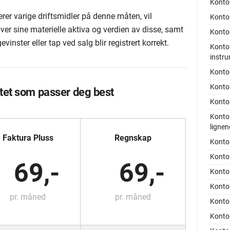
Konto 
rer varige driftsmidler på denne måten, vil
Konto 
er sine materielle aktiva og verdien av disse, samt
Konto 
vinster eller tap ved salg blir registrert korrekt.
Konto 
instr
Konto 
Konto 
tet som passer deg best
Konto 
Konto 
lignen
Faktura Pluss
Regnskap
Konto 
Konto 
69,-
69,-
Konto 
Konto
pr. måned
pr. måned
Konto 
Konto 