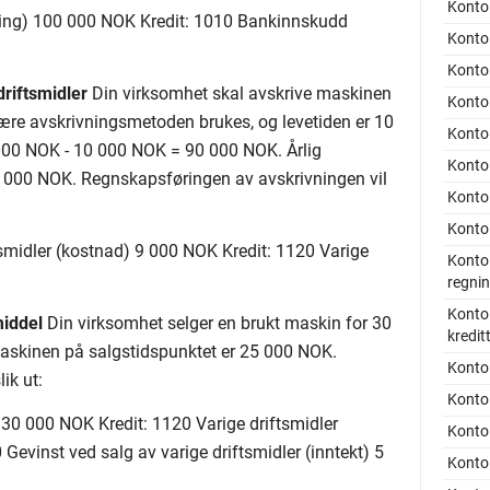
Konto 
kning) 100 000 NOK Kredit: 1010 Bankinnskudd
Konto 
Konto
riftsmidler
Din virksomhet skal avskrive maskinen
Konto 
eære avskrivningsmetoden brukes, og levetiden er 10
Konto 
 000 NOK - 10 000 NOK = 90 000 NOK. Årlig
Konto 
9 000 NOK. Regnskapsføringen av avskrivningen vil
Konto 
Konto 
tsmidler (kostnad) 9 000 NOK Kredit: 1120 Varige
Konto
regni
Konto 
middel
Din virksomhet selger en brukt maskin for 30
kredit
askinen på salgstidspunktet er 25 000 NOK.
Konto
ik ut:
Konto 
30 000 NOK Kredit: 1120 Varige driftsmidler
Konto 
Gevinst ved salg av varige driftsmidler (inntekt) 5
Konto 