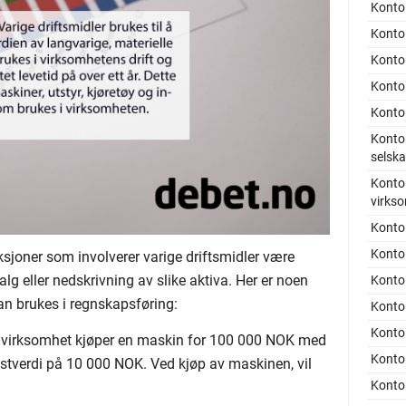
Konto 
Konto
Konto
Konto 
Konto 
Konto 
selsk
Konto 
virks
Konto 
Konto
ksjoner som involverer varige driftsmidler være
salg eller nedskrivning av slike aktiva. Her er noen
Konto
n brukes i regnskapsføring:
Konto 
Konto
virksomhet kjøper en maskin for 100 000 NOK med
Konto 
restverdi på 10 000 NOK. Ved kjøp av maskinen, vil
Konto