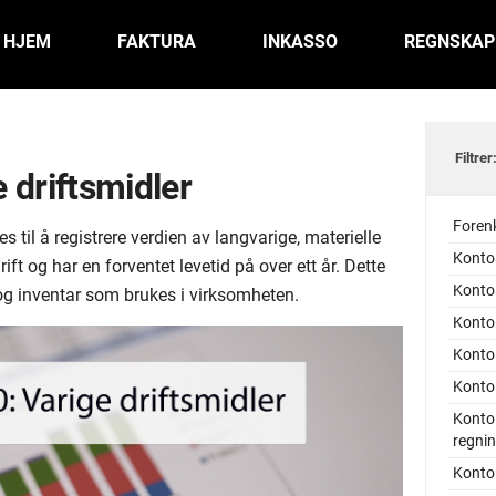
HJEM
FAKTURA
INKASSO
REGNSKAP
Filtrer
 driftsmidler
Foren
s til å registrere verdien av langvarige, materielle
Konto 
ft og har en forventet levetid på over ett år. Dette
Konto 
y og inventar som brukes i virksomheten.
Konto
Konto
Konto
Konto
regni
Konto 