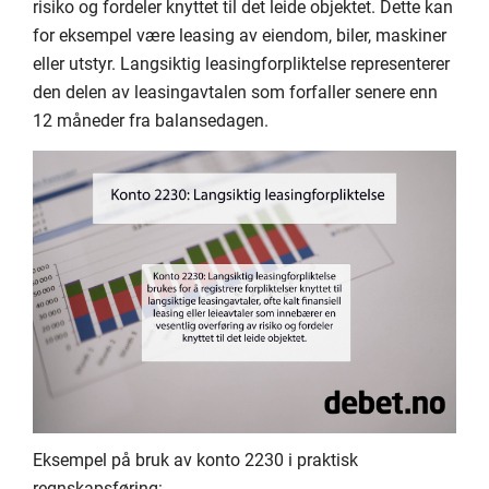
risiko og fordeler knyttet til det leide objektet. Dette kan
for eksempel være leasing av eiendom, biler, maskiner
eller utstyr. Langsiktig leasingforpliktelse representerer
den delen av leasingavtalen som forfaller senere enn
12 måneder fra balansedagen.
Eksempel på bruk av konto 2230 i praktisk
regnskapsføring: