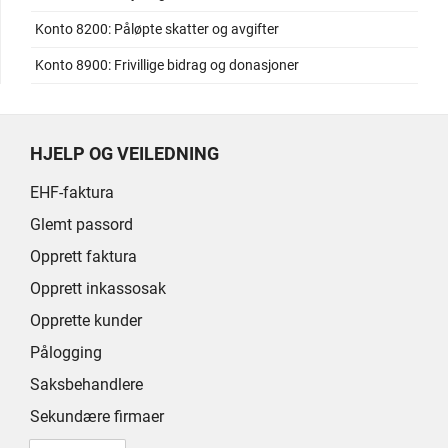
Konto 8200: Påløpte skatter og avgifter
Konto 8900: Frivillige bidrag og donasjoner
HJELP OG VEILEDNING
EHF-faktura
Glemt passord
Opprett faktura
Opprett inkassosak
Opprette kunder
Pålogging
Saksbehandlere
Sekundære firmaer