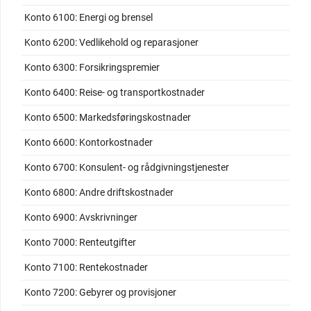
Konto 6100: Energi og brensel
Konto 6200: Vedlikehold og reparasjoner
Konto 6300: Forsikringspremier
Konto 6400: Reise- og transportkostnader
Konto 6500: Markedsføringskostnader
Konto 6600: Kontorkostnader
Konto 6700: Konsulent- og rådgivningstjenester
Konto 6800: Andre driftskostnader
Konto 6900: Avskrivninger
Konto 7000: Renteutgifter
Konto 7100: Rentekostnader
Konto 7200: Gebyrer og provisjoner