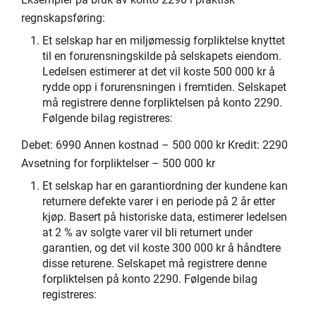
regnskapsføring:
Et selskap har en miljømessig forpliktelse knyttet
til en forurensningskilde på selskapets eiendom.
Ledelsen estimerer at det vil koste 500 000 kr å
rydde opp i forurensningen i fremtiden. Selskapet
må registrere denne forpliktelsen på konto 2290.
Følgende bilag registreres:
Debet: 6990 Annen kostnad – 500 000 kr Kredit: 2290
Avsetning for forpliktelser – 500 000 kr
Et selskap har en garantiordning der kundene kan
returnere defekte varer i en periode på 2 år etter
kjøp. Basert på historiske data, estimerer ledelsen
at 2 % av solgte varer vil bli returnert under
garantien, og det vil koste 300 000 kr å håndtere
disse returene. Selskapet må registrere denne
forpliktelsen på konto 2290. Følgende bilag
registreres: