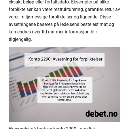
eksakt beløp eller forfallsdato. Eksempler på slike
forpliktelser kan være restrukturering, garantier, retur av
varer, miljømessige forpliktelser og lignende. Disse
avsetningene baseres på ledelsens beste estimat og
kan endres over tid når mer informasjon blir
tilgjengelig.
Eksempler på bruk av konto 2290 i praktisk