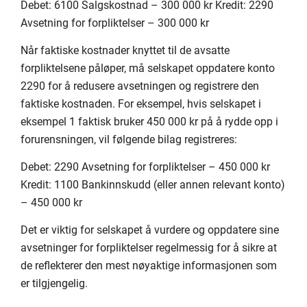
Debet: 6100 Salgskostnad – 300 000 kr Kredit: 2290
Avsetning for forpliktelser – 300 000 kr
Når faktiske kostnader knyttet til de avsatte
forpliktelsene påløper, må selskapet oppdatere konto
2290 for å redusere avsetningen og registrere den
faktiske kostnaden. For eksempel, hvis selskapet i
eksempel 1 faktisk bruker 450 000 kr på å rydde opp i
forurensningen, vil følgende bilag registreres:
Debet: 2290 Avsetning for forpliktelser – 450 000 kr
Kredit: 1100 Bankinnskudd (eller annen relevant konto)
– 450 000 kr
Det er viktig for selskapet å vurdere og oppdatere sine
avsetninger for forpliktelser regelmessig for å sikre at
de reflekterer den mest nøyaktige informasjonen som
er tilgjengelig.