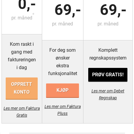
0,-
69,-
69,-
*
pr. måned
pr. måned
pr. måned
Kom raskt i
For deg som
Komplett
gang med
ønsker
regnskapssystem
faktureringen
ekstra
i dag
funksjonalitet
PRØV GRATIS!
OPPRETT
KJØP
Les mer om Debet
KONTO
Regnskap
Les mer om Faktura
Les mer om Faktura
Pluss
Gratis